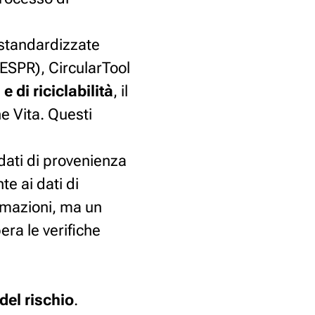
 standardizzate
i ESPR), CircularTool
e di riciclabilità
, il
e Vita. Questi
 dati di provenienza
te ai dati di
rmazioni, ma un
ra le verifiche
del rischio
.