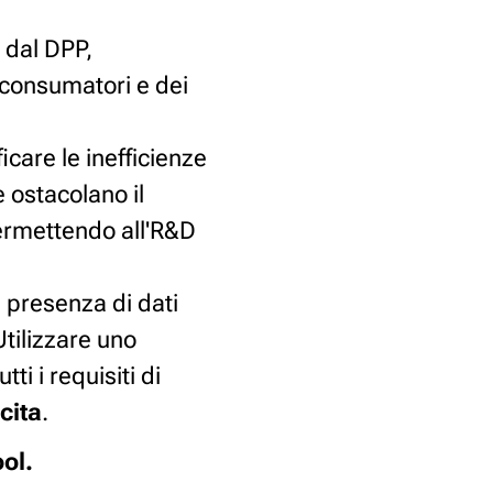
a dal DPP,
i consumatori e dei
icare le inefficienze
 ostacolano il
permettendo all'R&D
a presenza di dati
Utilizzare uno
i i requisiti di
cita
.
ool.