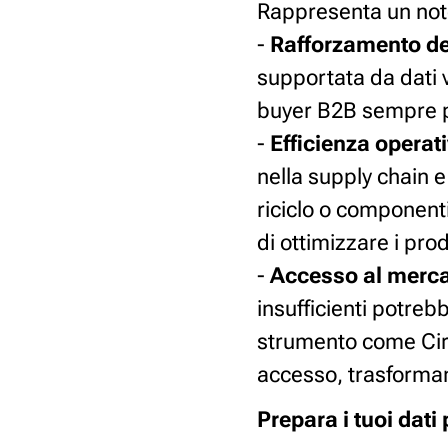
Rappresenta un not
-
Rafforzamento de
supportata da dati v
buyer B2B sempre più
-
Efficienza operat
nella supply chain e
riciclo o componenti
di ottimizzare i pro
-
Accesso al merc
insufficienti potreb
strumento come Circu
accesso, trasforman
Prepara i tuoi dati