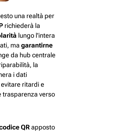
resto una realtà per
P
richiederà la
larità
lungo l'intera
dati, ma
garantirne
nge da hub centrale
parabilità, la
era i dati
evitare ritardi e
e trasparenza verso
codice QR
apposto