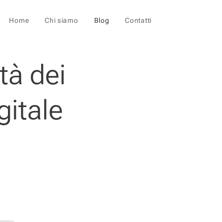
Home
Chi siamo
Blog
Contatti
tà dei
gitale