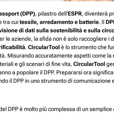
Passport (DPP)
, pilastro dell'
ESPR
, diventerà p
e tra cui
tessile, arredamento e batterie
. Il
DP
isione di dati sulla sostenibilità e sulla circo
er le aziende, la sfida non è solo raccogliere i 
ificabilità
.
CircularTool
è lo strumento che fu
arità. Misurando accuratamente aspetti come la ri
iali e gli scenari di fine vita,
CircularTool
gen
nno a popolare il DPP. Prepararsi ora significa 
ndo il DPP in uno strumento di comunicazione 
del DPP è molto più complessa di un semplice