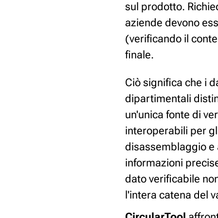
sul prodotto. Richie
aziende devono esse
(verificando il conte
finale.
Ciò significa che i d
dipartimentali disti
un'unica fonte di ver
interoperabili per gl
disassemblaggio e a
informazioni precis
dato verificabile n
l'intera catena del v
CircularTool
affron