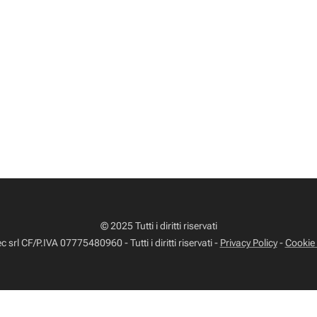
© 2025 Tutti i diritti riservati
 srl CF/P.IVA 07775480960 - Tutti i diritti riservati -
Privacy Policy
-
Cookie 
iva sulla raccolta
Le tue preferenze relative alla priva