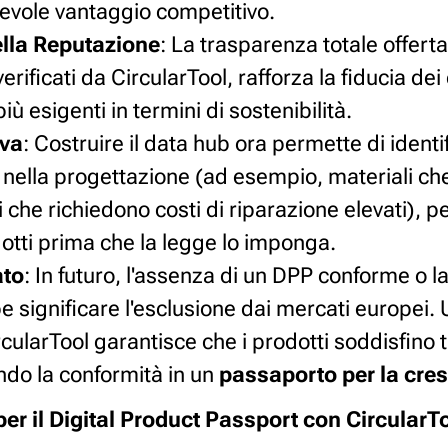
evole vantaggio competitivo.
lla Reputazione
: La trasparenza totale offert
erificati da CircularTool, rafforza la fiducia de
 esigenti in termini di sostenibilità.
iva
: Costruire il data hub ora permette di identif
 nella progettazione (ad esempio, materiali che
 che richiedono costi di riparazione elevati), 
dotti prima che la legge lo imponga.
ato
: In futuro, l'assenza di un DPP conforme o l
be significare l'esclusione dai mercati europei. 
larTool garantisce che i prodotti soddisfino tutt
do la conformità in un
passaporto per la cres
 per il Digital Product Passport con CircularT