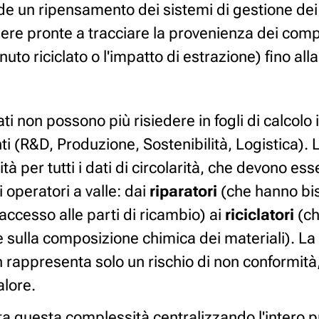
de un ripensamento dei sistemi di gestione dei 
re pronte a tracciare la provenienza dei compo
nuto riciclato o l'impatto di estrazione) fino al
ati non possono più risiedere in fogli di calcolo i
nti (R&D, Produzione, Sostenibilità, Logistica). 
ità per tutti i dati di circolarità, che devono ess
i operatori a valle: dai
riparatori
(che hanno bi
ccesso alle parti di ricambio) ai
riciclatori
(ch
e sulla composizione chimica dei materiali). L
on rappresenta solo un rischio di non conformi
alore.
ta questa complessità centralizzando l'intero 