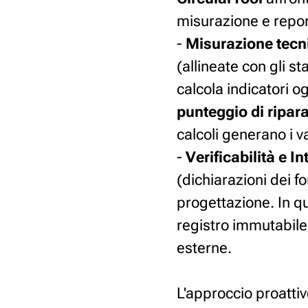
misurazione e repor
-
Misurazione tecni
(allineate con gli st
calcola indicatori 
punteggio di ripara
calcoli generano i va
-
Verificabilità e In
(dichiarazioni dei fo
progettazione. In q
registro immutabile
esterne.
L'approccio proatti