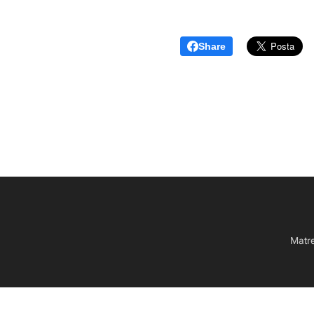
Share
Matrec
Informat